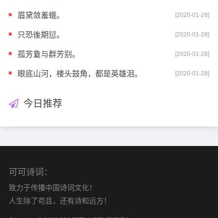
眉黛敛羞蛾。
[2020-01-28]
只恐後期愆。
[2020-01-28]
孤芳敻与群芳别。
[2020-01-28]
眼底山河，楼头鼓角，都是英雄泪。
[2020-01-28]
今日推荐
可可诗词：
致力于传播中国诗词文化！
人生除了苟且，还有诗和远方！