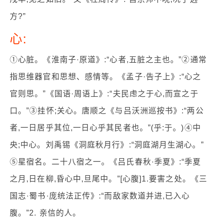
方?”
心:
①心脏。《淮南子·原道》:“心者,五脏之主也。”②通常
指思维器官和思想、感情等。《孟子·告子上》:“心之
官则思。”《国语·周语上》:“夫民虑之于心,而宣之于
口。”③挂怀;关心。唐顺之《与吕沃洲巡按书》:“两公
者,一日居乎其位,一日心乎其民者也。”(乎:于。)④中
央;中心。刘禹锡《洞庭秋月行》:“洞庭湖月生湖心。”
⑤星宿名。二十八宿之一。《吕氏春秋·季夏》:“季夏
之月,日在柳,昏心中,旦尾中。”[心腹]1.要害之处。《三
国志·蜀书·庞统法正传》:“而敌家数道并进,已入心
腹。”2. 亲信的人。