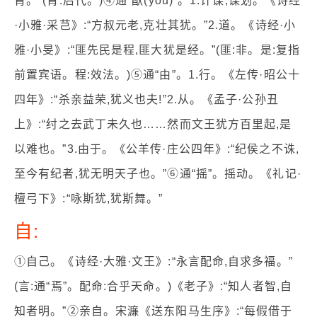
胄。”(胄:后代。)④通“猷(yóu)”。1.计谋;谋划。《诗经
·小雅·采芑》:“方叔元老,克壮其犹。”2.道。《诗经·小
雅·小旻》:“匪先民是程,匪大犹是经。”(匪:非。是:复指
前置宾语。程:效法。)⑤通“由”。1.行。《左传·昭公十
四年》:“杀亲益荣,犹义也夫!”2.从。《孟子·公孙丑
上》:“纣之去武丁未久也……然而文王犹方百里起,是
以难也。”3.由于。《公羊传·庄公四年》:“纪侯之不诛,
至今有纪者,犹无明天子也。”⑥通“摇”。摇动。《礼记·
檀弓下》:“咏斯犹,犹斯舞。”
自:
①自己。《诗经·大雅·文王》:“永言配命,自求多福。”
(言:通“焉”。配命:合乎天命。)《老子》:“知人者智,自
知者明。”②亲自。宋濂《送东阳马生序》:“每假借于