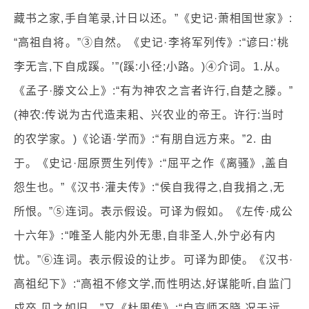
藏书之家,手自笔录,计日以还。”《史记·萧相国世家》:
“高祖自将。”③自然。《史记·李将军列传》:“谚曰:‘桃
李无言,下自成蹊。’”(蹊:小径;小路。)④介词。1.从。
《孟子·滕文公上》:“有为神农之言者许行,自楚之滕。”
(神农:传说为古代造耒耜、兴农业的帝王。许行:当时
的农学家。)《论语·学而》:“有朋自远方来。”2. 由
于。《史记·屈原贾生列传》:“屈平之作《离骚》,盖自
怨生也。”《汉书·灌夫传》:“侯自我得之,自我捐之,无
所恨。”⑤连词。表示假设。可译为假如。《左传·成公
十六年》:“唯圣人能内外无患,自非圣人,外宁必有内
忧。”⑥连词。表示假设的让步。可译为即使。《汉书·
高祖纪下》:“高祖不修文学,而性明达,好谋能听,自监门
戍卒,见之如旧。”又《杜周传》:“自京师不晓,况于远