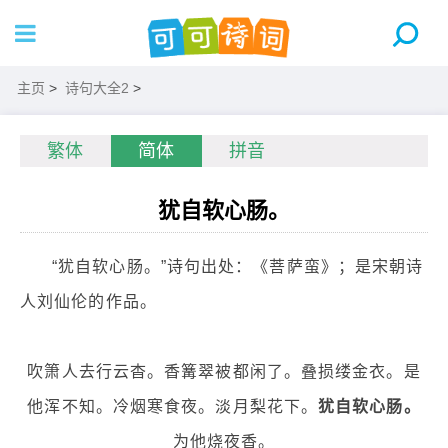
主页
>
诗句大全2
>
繁体
简体
拼音
犹自软心肠。
“犹自软心肠。”诗句出处：《菩萨蛮》；是宋朝诗
人刘仙伦的作品。
吹箫人去行云杳。香篝翠被都闲了。叠损缕金衣。是
他浑不知。冷烟寒食夜。淡月梨花下。
犹自软心肠。
为他烧夜香。