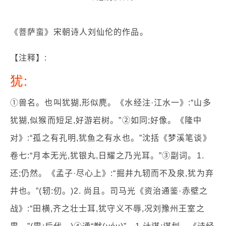
《菩萨蛮》宋朝诗人刘仙伦的作品。
【注释】:
犹:
①兽名。也叫犹猢,形似麂。《水经注·江水一》:“山多
犹猢,似猴而短足,好游岩树。”②如同;好像。《隆中
对》:“孤之有孔明,犹鱼之有水也。”沈括《梦溪笔谈》
卷七:“月本无光,犹银丸,日耀之乃光耳。”③副词。1.
还;仍然。《孟子·尽心上》:“掘井九轫而不及泉,犹为弃
井也。”(轫:仞。)2. 尚且。司马光《资治通鉴·赤壁之
战》:“田横,齐之壮士耳,犹守义不辱,况刘豫州王室之