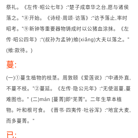
祭礼。《左传·昭公七年》:“楚子成章华之台,愿与诸侯
落之。”⑧开始。《诗经·周颂·访落》:“访予落止,率时
昭考。”⑨新钟等重要器物铸成时以公猪血涂抹。《左
传·昭公四年》:“(叔孙为孟钟)飨(xiǎng)大夫以落之。”
(飨:款待。)
蔓:
(一)①蔓生植物的枝茎。周敦颐《爱莲说》:“中通外直,
不蔓不枝。”②蔓延。《左传·隐公元年》:“无使滋蔓,蔓
难图也。” (二)mán [蔓菁]即“芜菁”。二年生草本植
物。叶和根可食。《晋书·四夷传·吐谷浑》:“地宜大麦,
而多蔓菁。”
已: