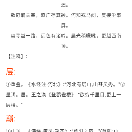
迥。
数奇谪关塞，道广存箕颍。何知戎马间，复接尘事
屏。
幽寻岂一路，远色有诸岭。晨光稍曚曨，更越西南
顶。
【注释】:
层:
①重叠。《水经注·河北》:“河北有层山,山甚灵秀。”②
量词。层。王之涣《登鹳雀楼》:“欲穷千里目,更上一
层楼。”
巅:
①山顶。《诗经·唐风·采苓》:“首阳之巅。”(首阳:山