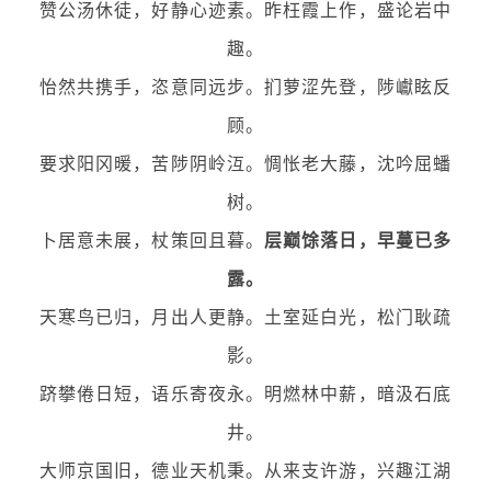
赞公汤休徒，好静心迹素。昨枉霞上作，盛论岩中
趣。
怡然共携手，恣意同远步。扪萝涩先登，陟巘眩反
顾。
要求阳冈暖，苦陟阴岭沍。惆怅老大藤，沈吟屈蟠
树。
卜居意未展，杖策回且暮。
层巅馀落日，早蔓已多
露。
天寒鸟已归，月出人更静。土室延白光，松门耿疏
影。
跻攀倦日短，语乐寄夜永。明燃林中薪，暗汲石底
井。
大师京国旧，德业天机秉。从来支许游，兴趣江湖