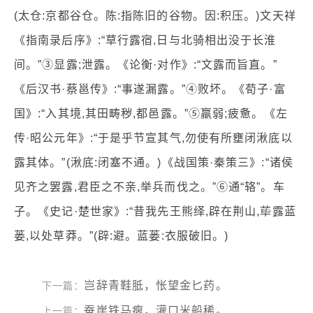
(太仓:京都谷仓。陈:指陈旧的谷物。因:积压。)文天祥
《指南录后序》:“草行露宿,日与北骑相出没于长淮
间。”③显露;泄露。《论衡·对作》:“文露而旨直。”
《后汉书·蔡邕传》:“事遂漏露。”④败坏。《荀子·富
国》:“入其境,其田畴秽,都邑露。”⑤羸弱;疲惫。《左
传·昭公元年》:“于是乎节宣其气,勿使有所壅闭湫底以
露其体。”(湫底:闭塞不通。)《战国策·秦策三》:“诸侯
见齐之罢露,君臣之不亲,举兵而伐之。”⑥通“辂”。车
子。《史记·楚世家》:“昔我先王熊绎,辟在荆山,荜露蓝
蒌,以处草莽。”(辟:避。蓝蒌:衣服破旧。)
岂辞青鞋胝，怅望金匕药。
下一篇：
蚕崖铁马瘦，灌口米船稀。
上一篇：