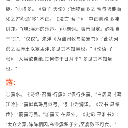
疑。”⑤增多。《荀子·天论》:“因物而多之,孰与骋能而
化之?”⑥通“哆”,不正。《法言·吾子》:“中正则雅,多哇
则郑。”(哇:淫邪的乐声。)⑦副词。表示限定。约相当
于“只”、“仅仅”。朱浮《为幽州牧与彭宠书》:“此犹河
滨之民捧土以塞孟津,多见其不知量也。”《论语·子
张》:“人虽欲自绝,其何伤于日月乎? 多见其不知量
也。”
露:
①露水。《诗经·召南·行露》:“畏行多露。”白居易《暮
江吟》:“露似真珠月似弓。”引申为润泽。《汉书·晁错
传》:“覆露万民。”②露天;在屋外。《史记·平准书》:
“太仓之粟,陈陈相因,充溢露积于外,至腐败不可食。”