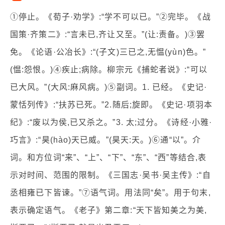
①停止。《荀子·劝学》:“学不可以已。”②完毕。《战
国策·齐策二》:“言未已,齐让又至。”(让:责备。)③罢
免。《论语·公冶长》:“(子文)三已之,无愠(yùn)色。”
(愠:怨恨。)④疾止;病除。柳宗元《捕蛇者说》:“可以
已大风。”(大风:麻风病。)⑤副词。1. 已经。《史记·
蒙恬列传》:“扶苏已死。”2.随后;旋即。《史记·项羽本
纪》:“废以为侯,已又杀之。”3. 太;过分。《诗经·小雅·
巧言》:“昊(hào)天已威。”(昊天:天。)⑥通“以”。介
词。和方位词“来”、“上”、“下”、“东”、“西”等结合,表
示对时间、范围的限制。《三国志·吴书·吴主传》:“自
丞相雍已下皆谏。”⑦语气词。用法同“矣”。用于句末,
表示确定语气。《老子》第二章:“天下皆知美之为美,