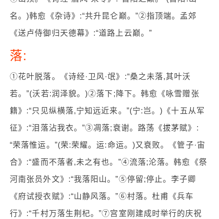
名。)韩愈《杂诗》:“共升昆仑巅。”②指顶端。孟郊
《送卢侍御归天德幕》:“道路上云巅。”
落:
①花叶脱落。《诗经·卫风·氓》:“桑之未落,其叶沃
若。”(沃若:润泽貌。)②落下;降下。韩愈《咏雪赠张
籍》:“只见纵横落,宁知远近来。”(宁:岂。)《十五从军
征》:“泪落沾我衣。”③凋落;衰谢。路荡《拔茅赋》:
“荣落惟运。”(荣:荣耀。运:命运。)又衰败。《管子·宙
合》:“盛而不落者,未之有也。”④流落;沦落。韩愈《祭
河南张员外文》:“我落阳山。”⑤停留;停止。李子卿
《府试授衣赋》:“山静风落。”⑥村落。杜甫《兵车
行》:“千村万落生荆杞。”⑦宫室刚建成时举行的庆祝