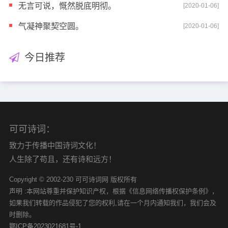
无言可说，慨然脱底明彻。
[2020-01-06]
气凝神聚契空圆。
[2020-01-06]
今日推荐
可可诗词：
致力于传播中国诗词文化！
人生除了苟且，还有诗和远方！
Copyright © 2002-230 可可诗词网 版权所有
声明 :本网站尊重并保护知识产权，根据《信息网络传播权保护条例》，
如果我们转载的作品侵犯了您的权利,请在一个月内通知我们，我们会及
时删除。
鄂ICP备2023021681号-1