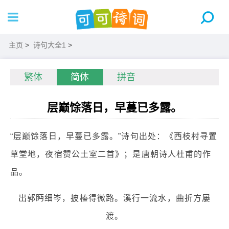
主页
>
诗句大全1
>
繁体
简体
拼音
层巅馀落日，早蔓已多露。
“层巅馀落日，早蔓已多露。”诗句出处：《西枝村寻置
草堂地，夜宿赞公土室二首》；是唐朝诗人杜甫的作
品。
出郭眄细岑，披榛得微路。溪行一流水，曲折方屡
渡。