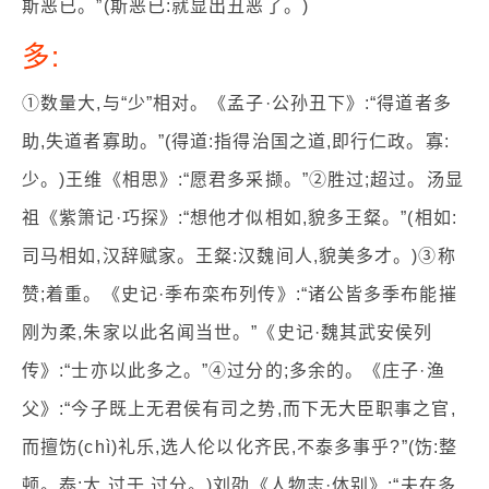
斯恶已。”(斯恶已:就显出丑恶了。)
多:
①数量大,与“少”相对。《孟子·公孙丑下》:“得道者多
助,失道者寡助。”(得道:指得治国之道,即行仁政。寡:
少。)王维《相思》:“愿君多采撷。”②胜过;超过。汤显
祖《紫箫记·巧探》:“想他才似相如,貌多王粲。”(相如:
司马相如,汉辞赋家。王粲:汉魏间人,貌美多才。)③称
赞;着重。《史记·季布栾布列传》:“诸公皆多季布能摧
刚为柔,朱家以此名闻当世。”《史记·魏其武安侯列
传》:“士亦以此多之。”④过分的;多余的。《庄子·渔
父》:“今子既上无君侯有司之势,而下无大臣职事之官,
而擅饬(chì)礼乐,选人伦以化齐民,不泰多事乎?”(饬:整
顿。泰:太,过于,过分。)刘劭《人物志·体别》:“夫在多