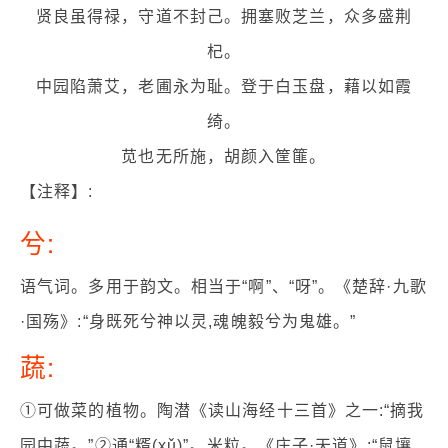
贤良虽得禄，守道不封己。拥塞败芝兰，众多盛荆
杞。
中园陷萧艾，老圃永为耻。登于白玉盘，藉以如霞
绮。
苋也无所施，胡颜入筐篚。
【注释】:
兮:
语气词。多用于韵文。相当于“啊”、“呀”。《楚辞·九歌
·国殇》:“身既死兮神以灵,魂魄毅兮为鬼雄。”
蔬:
①可做菜的植物。陶潜《读山海经十三首》之一:“摘我
园中蔬。”②通“糈(xǔ)”。米粒。《庄子·天道》:“鼠壤