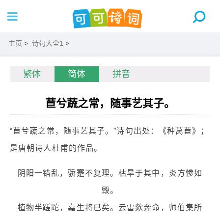
主页
>
诗句大全1
>
繁体
简体
拼音
苣兮蔬之常，随事艺其子。
“苣兮蔬之常，随事艺其子。”诗句出处：《种莴苣》；
是唐朝诗人杜甫的作品。
阴阳一错乱，骄蹇不复理。枯旱于其中，炎方惨如
毁。
植物半蹉跎，嘉生将已矣。云雷欻奔命，师伯集所