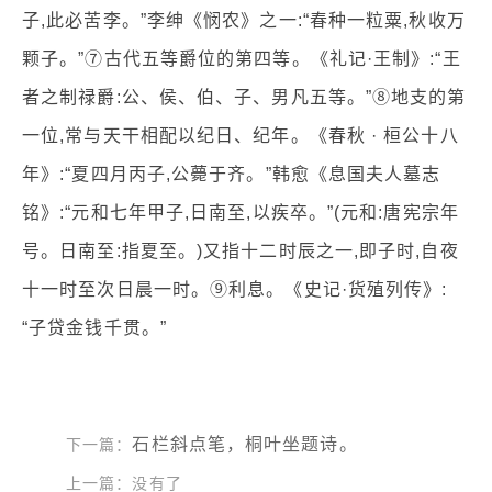
子,此必苦李。”李绅《悯农》之一:“春种一粒粟,秋收万
颗子。”⑦古代五等爵位的第四等。《礼记·王制》:“王
者之制禄爵:公、侯、伯、子、男凡五等。”⑧地支的第
一位,常与天干相配以纪日、纪年。《春秋 · 桓公十八
年》:“夏四月丙子,公薨于齐。”韩愈《息国夫人墓志
铭》:“元和七年甲子,日南至,以疾卒。”(元和:唐宪宗年
号。日南至:指夏至。)又指十二时辰之一,即子时,自夜
十一时至次日晨一时。⑨利息。《史记·货殖列传》:
“子贷金钱千贯。”
石栏斜点笔，桐叶坐题诗。
下一篇：
上一篇：没有了