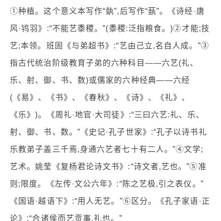
①种植。这个意义本写作“埶”,后写作“蓺”。《诗经·唐
风·鸨羽》:“不能艺黍稷。”(黍稷:泛指粮食。)②才能;技
艺;本领。班固《与弟超书》:“艺由己立,名自人成。”③
指古代统治阶级教育子弟的六种科目——六艺(礼、
乐、射、御、书、数)或儒家的六种经典——六经
(《易》、《书》、《春秋》、《诗》、《礼》、
《乐》)。《周礼·地官·大司徒》:“三曰六艺:礼、乐、
射、御、书、数。”《史记·孔子世家》:“孔子以诗书礼
乐教弟子盖三千焉,身通六艺者七十有二人。”④文学;
艺术。姚莹《复杨君论诗文书》:“诗文者,艺也。”⑤准
则;限度。《左传·文公六年》:“陈之艺极,引之表仪。”
《国语·越语下》:“用人无艺。”⑥区分。《孔子家语·正
论》:“合诸侯而艺贡事,礼也。”