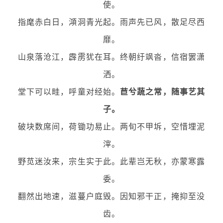
使。
指麾赤白日，澒洞青光起。雨声先已风，散足尽西
靡。
山泉落沧江，霹雳犹在耳。终朝纡飒沓，信宿罢潇
洒。
堂下可以畦，呼童对经始。
苣兮蔬之常，随事艺其
子。
破块数席间，荷锄功易止。两旬不甲坼，空惜埋泥
滓。
野苋迷汝来，宗生实于此。此辈岂无秋，亦蒙寒露
委。
翻然出地速，滋蔓户庭毁。因知邪干正，掩抑至没
齿。