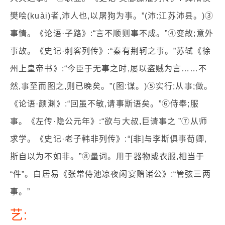
樊哙(kuài)者,沛人也,以屠狗为事。”(沛:江苏沛县。)③
事情。《论语·子路》:“言不顺则事不成。”④变故;意外
事故。《史记·刺客列传》:“秦有荆轲之事。”苏轼《徐
州上皇帝书》:“今臣于无事之时,屡以盗贼为言……不
然,事至而图之,则已晚矣。”(图:谋。)⑤实行;从事;做。
《论语·颜渊》:“回虽不敏,请事斯语矣。”⑥侍奉;服
事。《左传·隐公元年》:“欲与大叔,巨请事之 ”⑦从师
求学。《史记·老子韩非列传》:“[非]与李斯俱事荀卿,
斯自以为不如非。”⑧量词。用于器物或衣服,相当于
“件”。白居易《张常侍池凉夜闲宴赠诸公》:“管弦三两
事。”
艺: