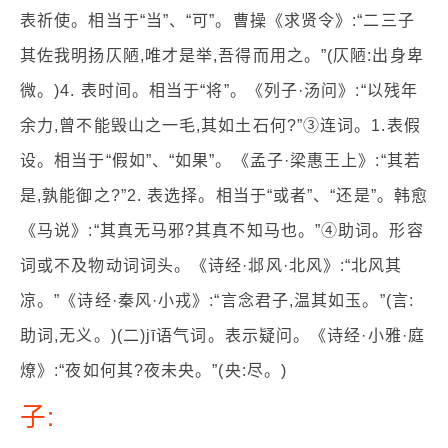
表祈使。相当于“当”、“可”。曹操《求贤令》:“二三子
其佐我明扬仄陋,唯才是举,吾得而用之。”(仄陋:出身卑
微。)4. 表时间。相当于“将”。《列子·汤问》:“以残年
余力,曾不能毁山之一毛,其如土石何?”③连词。1.表假
设。相当于“假如”、“如果”。《孟子·梁惠王上》:“其若
是,孰能御之?”2. 表选择。相当于“或者”、“还是”。韩愈
《马说》:“其真无马邪?其真不知马也。”④助词。形容
词或不及物动词词头。《诗经·邶风·北风》:“北风其
凉。”《诗经·秦风·小戎》:“言念君子,温其如玉。”(言:
助词,无义。)(二)jī语气词。表示疑问。《诗经·小雅·庭
燎》:“夜如何其?夜未央。”(央:尽。)
子: