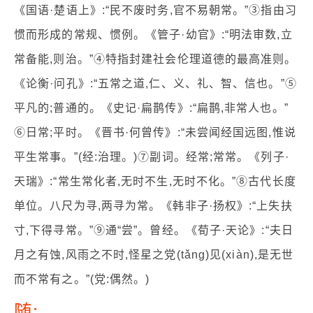
《国语·楚语上》:“民不废时务,官不易朝常。”③指由习
惯而形成的常规、惯例。《管子·幼官》:“明法审数,立
常备能,则治。”④特指封建社会伦理道德的最高准则。
《论衡·问孔》:“五常之道,仁、义、礼、智、信也。”⑤
平凡的;普通的。《史记·扁鹊传》:“扁鹊,非常人也。”
⑥日常;平时。《晋书·何曾传》:“未尝闻经国远图,惟说
平生常事。”(经:治理。)⑦副词。经常;常常。《列子·
天瑞》:“常生常化者,无时不生,无时不化。”⑧古代长度
单位。八尺为寻,两寻为常。《韩非子·扬权》:“上失扶
寸,下得寻常。”⑨通“尝”。曾经。《荀子·天论》:“夫日
月之有蚀,风雨之不时,怪星之党(tǎng)见(xiàn),是无世
而不常有之。”(党:偶然。)
随: