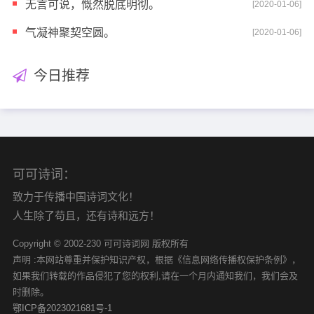
无言可说，慨然脱底明彻。
[2020-01-06]
气凝神聚契空圆。
[2020-01-06]
今日推荐
可可诗词：
致力于传播中国诗词文化！
人生除了苟且，还有诗和远方！
Copyright © 2002-230 可可诗词网 版权所有
声明 :本网站尊重并保护知识产权，根据《信息网络传播权保护条例》，
如果我们转载的作品侵犯了您的权利,请在一个月内通知我们，我们会及
时删除。
鄂ICP备2023021681号-1