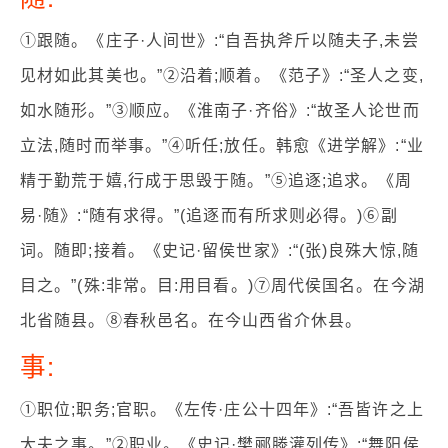
①跟随。《庄子·人间世》:“自吾执斧斤以随夫子,未尝
见材如此其美也。”②沿着;顺着。《范子》:“圣人之变,
如水随形。”③顺应。《淮南子·齐俗》:“故圣人论世而
立法,随时而举事。”④听任;放任。韩愈《进学解》:“业
精于勤荒于嬉,行成于思毁于随。”⑤追逐;追求。《周
易·随》:“随有求得。”(追逐而有所求则必得。)⑥副
词。随即;接着。《史记·留侯世家》:“(张)良殊大惊,随
目之。”(殊:非常。目:用目看。)⑦周代侯国名。在今湖
北省随县。⑧春秋邑名。在今山西省介休县。
事:
①职位;职务;官职。《左传·庄公十四年》:“吾皆许之上
大夫之事。”②职业。《史记·樊郦滕灌列传》:“舞阳侯