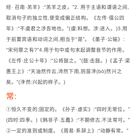
经· 召南·羔羊》:“羔羊之皮。”2. 用于主语和谓语之间,
取消句子的独立性,使变成偏正结构。《左传·僖公四
年》:“不虞君之涉吾地也。”(虞:料想。涉:进入。)3.用
于前置宾语和动词之间,相当于“是”。《墨子·公输》:
“宋何罪之有?”4.用于句中或句末起调整音节的作用。
《左传·庄公十年》:“公将鼓之。”(鼓:击鼓。)《孟子·梁
惠王上》:“天油然作云,沛然下雨,则苗浡(bó)然兴之
矣。”(浡然:兴起的样子。)
常:
①恒久不变的;固定的。《孙子·虚实》:“四时无常位。”
(四时:四季。)《韩非子·五蠹》:“不期修古,不法常可。”
②一定的准则或制度。《周易·系辞上》:“动静有常。”