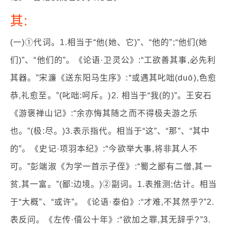
其:
(一)①代词。1.相当于“他(她、它)”、“他的”;“他们(她
们)”、“他们的”。《论语·卫灵公》:“工欲善其事,必先利
其器。”宋濂《送东阳马生序》:“或遇其叱咄(duō),色愈
恭,礼愈至。”(叱咄:呵斥。)2. 相当于“我(的)”。王安石
《游褒禅山记》:“余亦悔其随之而不得极夫游之乐
也。”(极:尽。)3.表示指代。相当于“这”、“那”、“其中
的”。《史记·项羽本纪》:“今欲举大事,将非其人不
可。”彭端淑《为学一首示子侄》:“蜀之鄙有二僧,其一
贫,其一富。”(鄙:边境。)②副词。1.表推测;估计。相当
于“大概”、“或许”。《论语·泰伯》:“才难,不其然乎?”2.
表反问。《左传·僖公十年》:“欲加之罪,其无辞乎?”3.