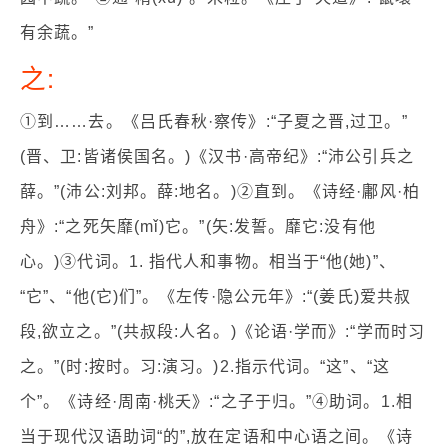
有余蔬。”
之:
①到……去。《吕氏春秋·察传》:“子夏之晋,过卫。”
(晋、卫:皆诸侯国名。)《汉书·高帝纪》:“沛公引兵之
薛。”(沛公:刘邦。薛:地名。)②直到。《诗经·鄘风·柏
舟》:“之死矢靡(mǐ)它。”(矢:发誓。靡它:没有他
心。)③代词。1. 指代人和事物。相当于“他(她)”、
“它”、“他(它)们”。《左传·隐公元年》:“(姜氏)爱共叔
段,欲立之。”(共叔段:人名。)《论语·学而》:“学而时习
之。”(时:按时。习:演习。)2.指示代词。“这”、“这
个”。《诗经·周南·桃夭》:“之子于归。”④助词。1.相
当于现代汉语助词“的”,放在定语和中心语之间。《诗