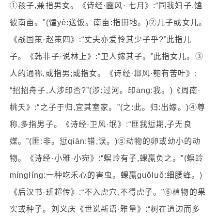
①孩子,兼指男女。《诗经·豳风· 七月》:“同我妇子,馌
彼南亩。”(馌yè:送饭。南亩:指田地。)②儿子或女儿。
《战国策·赵策四》:“丈夫亦爱怜其少子乎?”此指儿
子。《韩非子·说林上》:“卫人嫁其子。”此指女儿。③
人的通称,或指男;或指女。《诗经·邶风·匏有苦叶》:
“招招舟子,人涉印否?”(涉:过河。印āng:我。)《周南·
桃夭》:“之子于归,宜其室家。”(之:此。归:出嫁。)④尊
称,多指男子。《诗经·卫风·氓》:“匪我愆期,子无良
媒。”(匪:非。愆qiān:错,误。)⑤动物的卵或幼小的动
物。《诗经·小雅·小宛》:“螟岭有子,蜾蠃负之。”(螟蛉
mínglíng:一种吃禾心的害虫。蜾蠃guǒluǒ:细腰蜂。)
《后汉书·班超传》:“不入虎穴,不得虎子。”⑥植物的果
实或种子。刘义庆《世说新语·雅量》:“树在道边而多